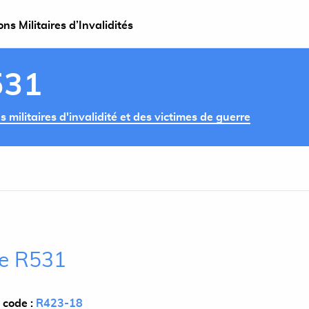
s Militaires d’Invalidités
531
militaires d'invalidité et des victimes de guerre
cle R531
 code :
R423-18