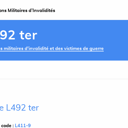
s Militaires d’Invalidités
492 ter
militaires d'invalidité et des victimes de guerre
le L492 ter
 code :
L411-9