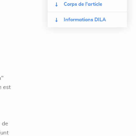
Corps de l'article
Informations DILA
n"
e est
e de
funt