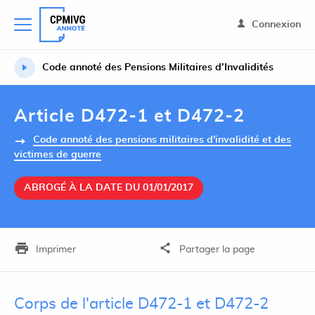
Connexion
Code annoté des Pensions Militaires d’Invalidités
Article D472-1 et D472-2
Code annoté des pensions militaires d'invalidité et des
victimes de guerre
ABROGÉ À LA DATE DU 01/01/2017
Imprimer
Partager la page
Corps de l'article D472-1 et D472-2