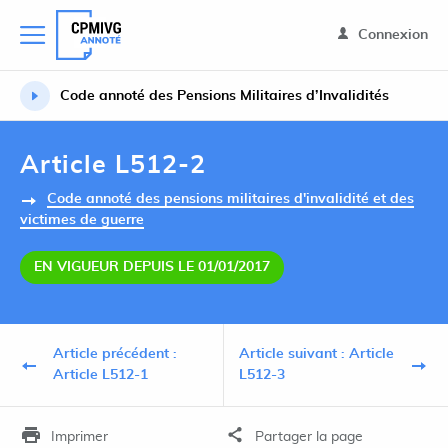
Connexion
Code annoté des Pensions Militaires d’Invalidités
Article L512-2
Code annoté des pensions militaires d'invalidité et des
victimes de guerre
EN VIGUEUR DEPUIS LE 01/01/2017
Article précédent :
Article suivant : Article
Article L512-1
L512-3
Imprimer
Partager la page