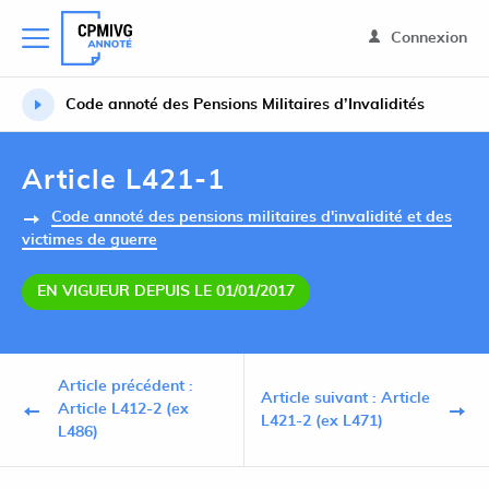
Connexion
Code annoté des Pensions Militaires d’Invalidités
Article L421-1
Code annoté des pensions militaires d'invalidité et des
victimes de guerre
EN VIGUEUR DEPUIS LE 01/01/2017
Article précédent :
Article suivant : Article
Article L412-2 (ex
L421-2 (ex L471)
L486)