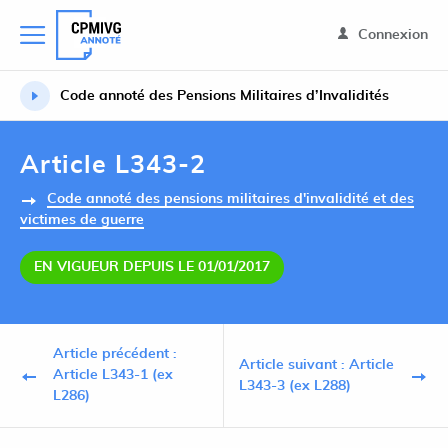
Connexion
Code annoté des Pensions Militaires d’Invalidités
Article L343-2
Code annoté des pensions militaires d'invalidité et des
victimes de guerre
EN VIGUEUR DEPUIS LE 01/01/2017
Article précédent :
Article suivant : Article
Article L343-1 (ex
L343-3 (ex L288)
L286)