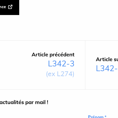
ance
Article précédent
Article s
L342-3
L342
(ex L274)
ctualités par mail !
Prénom *