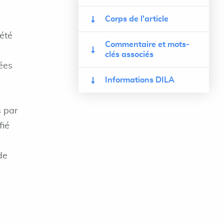
Corps de l'article
 été
Commentaire et mots-
clés associés
xées
Informations DILA
s par
fié
de