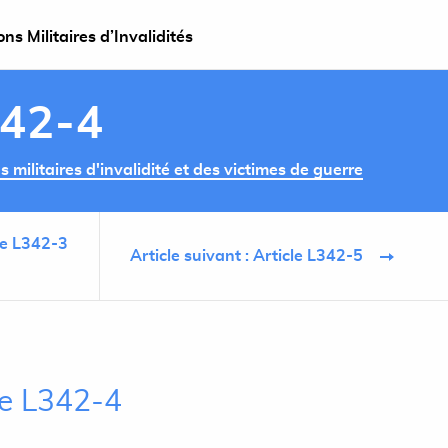
s Militaires d’Invalidités
342-4
militaires d'invalidité et des victimes de guerre
cle L342-3
Article suivant : Article L342-5
le L342-4