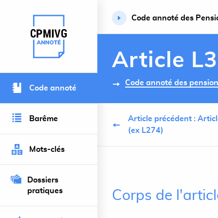
Code annoté des Pension
Retour à l’accueil du site
Article L
Code annoté des pensions 
Code annoté
Barême
Article précédent : Arti
(ex L274)
Mots-clés
Dossiers
pratiques
Corps de l'artic