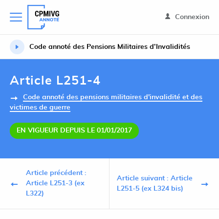
Connexion
Code annoté des Pensions Militaires d’Invalidités
Article L251-4
Code annoté des pensions militaires d'invalidité et des
victimes de guerre
EN VIGUEUR DEPUIS LE 01/01/2017
Article précédent :
Article suivant : Article
Article L251-3 (ex
L251-5 (ex L324 bis)
L322)