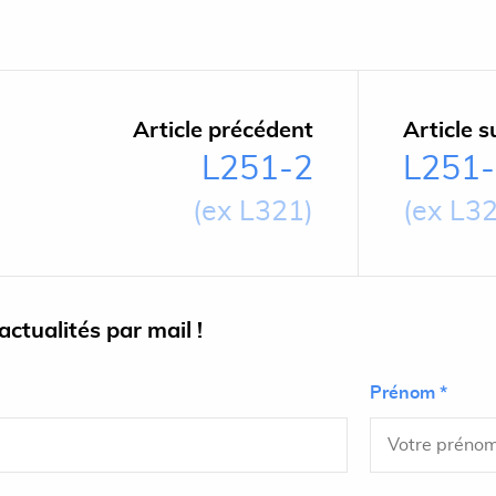
Article précédent
Article s
L251-2
L251
(ex L321)
(ex L3
ctualités par mail !
Prénom *