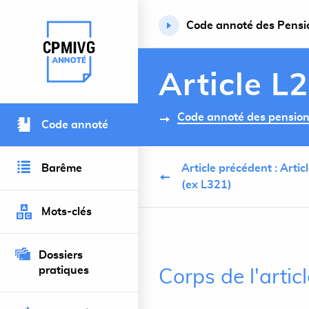
Code annoté des Pension
Retour à l’accueil du site
Article L
Code annoté des pensions 
Code annoté
Barême
Article précédent : Arti
(ex L321)
Mots-clés
Dossiers
pratiques
Corps de l'artic