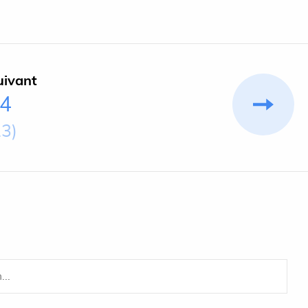
uivant
-4
23)