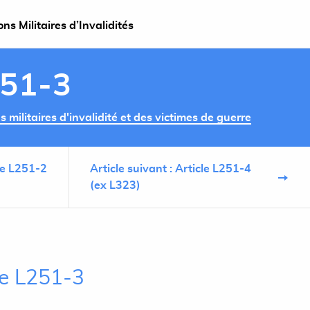
s Militaires d’Invalidités
251-3
militaires d'invalidité et des victimes de guerre
cle L251-2
Article suivant : Article L251-4
(ex L323)
le L251-3