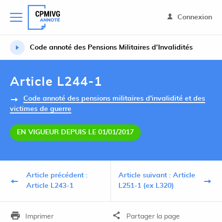
Connexion
Code annoté des Pensions Militaires d’Invalidités
Article L244-1
Code annoté des pensions militaires d'invalidité et des
victimes de guerre
EN VIGUEUR DEPUIS LE 01/01/2017
Article précédent :
Article suivant : Article
Article L243-1
L251-1 (ex L320)
Imprimer
Partager la page