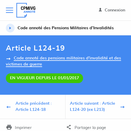
Connexion
Code annoté des Pensions Militaires d’Invalidités
Article L124-19
Code annoté des pensions militaires d'invalidité et des
victimes de guerre
EN VIGUEUR DEPUIS LE 01/01/2017
Article précédent :
Article suivant : Article
Article L124-18
L124-20 (ex L213)
Imprimer
Partager la page