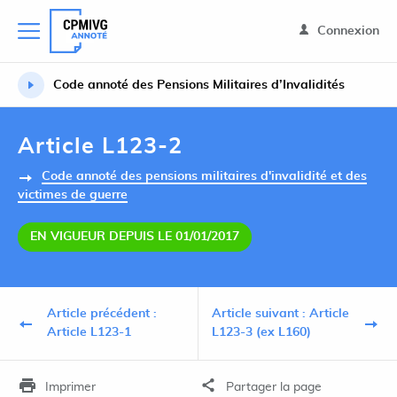
Connexion
Code annoté des Pensions Militaires d’Invalidités
Article L123-2
Code annoté des pensions militaires d'invalidité et des
victimes de guerre
EN VIGUEUR DEPUIS LE 01/01/2017
Article précédent :
Article suivant : Article
Article L123-1
L123-3 (ex L160)
Imprimer
Partager la page