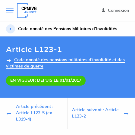
Connexion
Code annoté des Pensions Militaires d’Invalidités
Article L123-1
Code annoté des pensions militaires d'invalidité et des
victimes de guerre
EN VIGUEUR DEPUIS LE 01/01/2017
Article précédent :
Article suivant : Article
Article L122-5 (ex
L123-2
L319-4)