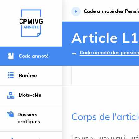
Code annoté des Pension
Retour à l’accueil du site
Article L
Code annoté des pensions 
Code annoté
Barême
Mots-clés
Dossiers
Corps de l'arti
pratiques
Les personnes mentionnées