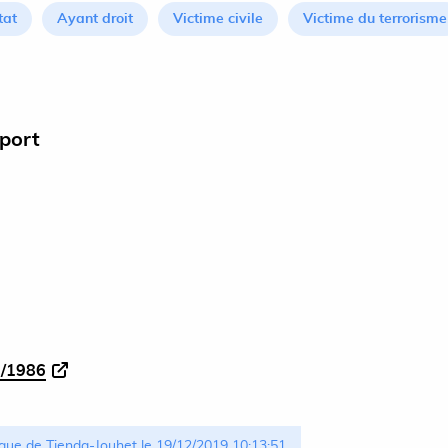
tat
Ayant droit
Victime civile
Victime du terrorisme
pport
9/1986
que de Tienda-Jouhet le 19/12/2019 10:13:51