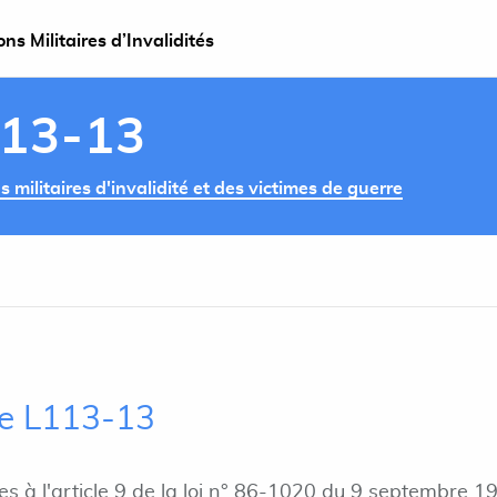
s Militaires d’Invalidités
113-13
militaires d'invalidité et des victimes de guerre
cle L113-13
 à l'article 9 de la loi n° 86-1020 du 9 septembre 1