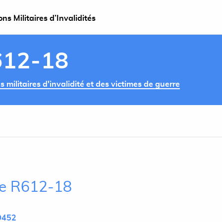
s Militaires d’Invalidités
612-18
militaires d'invalidité et des victimes de guerre
cle R612-18
D452