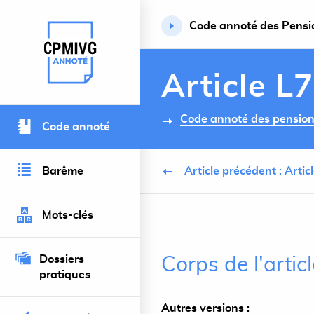
Code annoté des Pension
Retour à l’accueil du site
Article L
Code annoté des pensions 
Code annoté
Barême
Article précédent : Arti
Mots-clés
Dossiers
Corps de l'artic
pratiques
Autres versions :