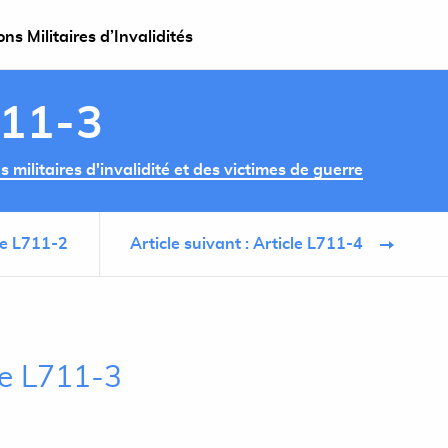
s Militaires d’Invalidités
711-3
militaires d'invalidité et des victimes de guerre
cle L711-2
Article suivant : Article L711-4
le L711-3