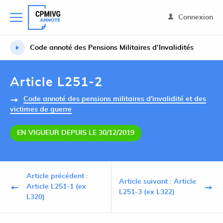
Connexion
Code annoté des Pensions Militaires d’Invalidités
Article L251-2
Code annoté des pensions militaires d'invalidité et des
victimes de guerre
EN VIGUEUR DEPUIS LE 30/12/2019
Article précédent :
Article suivant : Article
Article L251-1 (ex
L251-3 (ex L322)
L320)