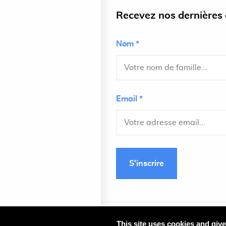
Recevez nos dernières a
Nom *
Email *
S'inscrire
This site uses cookies and giv