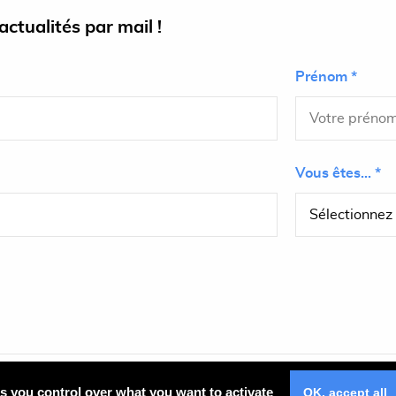
ctualités par mail !
Prénom *
Vous êtes... *
Plan du site
es you control over what you want to activate
OK, accept all