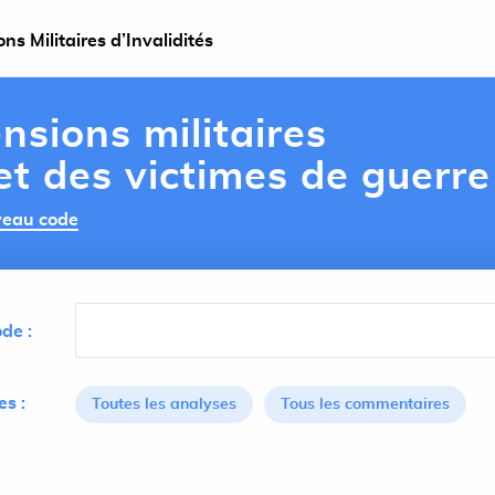
s Militaires d’Invalidités
nsions militaires
 et des victimes de guerre
uveau code
de :
s :
Toutes les analyses
Tous les commentaires