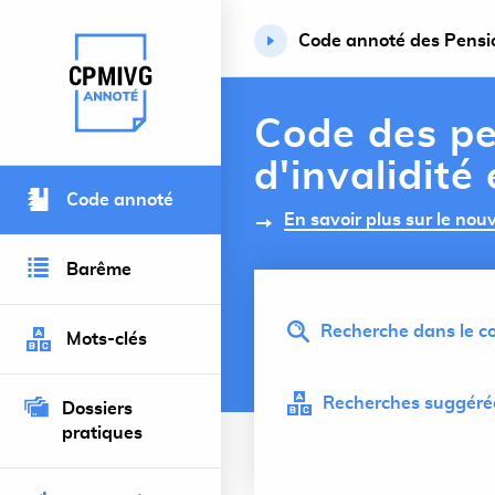
Code annoté des Pension
Retour à l’accueil du site
Code des pe
d'invalidité
Code annoté
En savoir plus sur le no
Barême
Recherche dans le co
Mots-clés
Recherches suggérée
Dossiers
pratiques