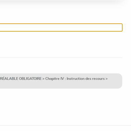
ÉALABLE OBLIGATOIRE > Chapitre IV : Instruction des recours >