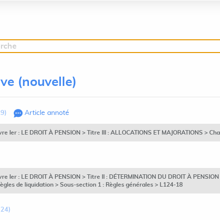
erche
ive (nouvelle)
19)
Article annoté
ivre Ier : LE DROIT À PENSION > Titre III : ALLOCATIONS ET MAJORATIONS > Chap
ivre Ier : LE DROIT À PENSION > Titre II : DÉTERMINATION DU DROIT À PENSION D'
Règles de liquidation > Sous-section 1 : Règles générales > L124-18
124)