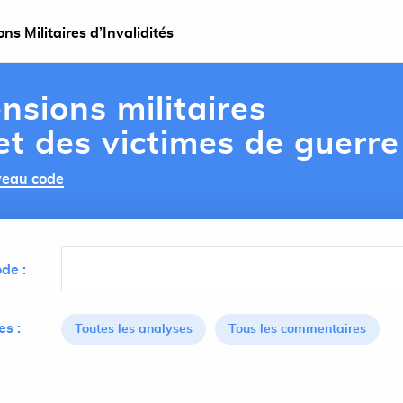
s Militaires d’Invalidités
nsions militaires
 et des victimes de guerre
uveau code
de :
s :
Toutes les analyses
Tous les commentaires