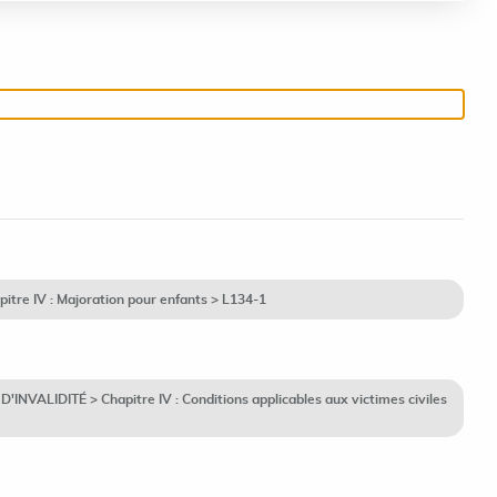
itre IV : Majoration pour enfants > L134-1
INVALIDITÉ > Chapitre IV : Conditions applicables aux victimes civiles