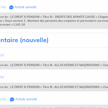
L54)
Article annoté
ivre Ier : LE DROIT À PENSION > Titre IV : DROITS DES AYANTS CAUSE > Chapitre 
s > Sous-section 1 : Montant des pensions des conjoints et partenaires surviva
urvivant > L141-24
ntaire (nouvelle)
19)
ivre Ier : LE DROIT À PENSION > Titre III : ALLOCATIONS ET MAJORATIONS > Chap
20)
ivre Ier : LE DROIT À PENSION > Titre III : ALLOCATIONS ET MAJORATIONS > Chap
 L51)
Article annoté