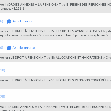
 Livre II : DROITS ANNEXES À LA PENSION > Titre II : RÉGIME DES PERSONN
 unique. > L221-1
46)
Article annoté
vre Ier : LE DROIT À PENSION > Titre IV : DROITS DES AYANTS CAUSE > Chapitre 
 ayants cause des militaires > Sous-section 2 : Droit à pension des orphelins > 
20)
Article annoté
ivre Ier : LE DROIT À PENSION > Titre III : ALLOCATIONS ET MAJORATIONS > Chap
110)
ivre Ier : LE DROIT À PENSION > Titre VI : RÉGIME DES PENSIONS CONCÉDÉES > C
125)
 Livre II : DROITS ANNEXES À LA PENSION > Titre II : RÉGIME DES PERSONN
 unique. > L221-2