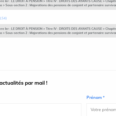
ivre Ier : LE DROIT À PENSION > Titre IV : DROITS DES AYANTS CAUSE > Chapitre 
 > Sous-section 2 : Majorations des pensions de conjoint et partenaire surviv
 L54)
ivre Ier : LE DROIT À PENSION > Titre IV : DROITS DES AYANTS CAUSE > Chapitre 
 > Sous-section 2 : Majorations des pensions de conjoint et partenaire surviv
ctualités par mail !
Prénom *