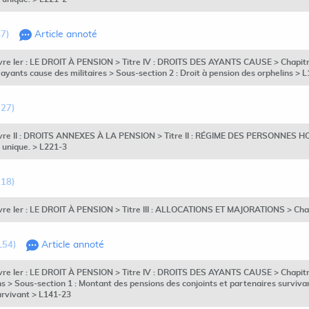
47)
Article annoté
vre Ier : LE DROIT À PENSION > Titre IV : DROITS DES AYANTS CAUSE > Chapitre 
 ayants cause des militaires > Sous-section 2 : Droit à pension des orphelins > 
127)
 Livre II : DROITS ANNEXES À LA PENSION > Titre II : RÉGIME DES PERSONN
 unique. > L221-3
218)
ivre Ier : LE DROIT À PENSION > Titre III : ALLOCATIONS ET MAJORATIONS > Chap
L54)
Article annoté
ivre Ier : LE DROIT À PENSION > Titre IV : DROITS DES AYANTS CAUSE > Chapitre 
s > Sous-section 1 : Montant des pensions des conjoints et partenaires surviva
urvivant > L141-23