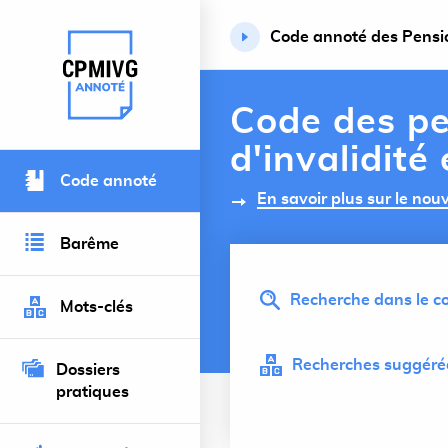
Code annoté des Pension
Retour à l’accueil du site
Code des pe
d'invalidité
Code annoté
En savoir plus sur le no
Barême
Recherche dans le co
Mots-clés
Recherches suggérée
Dossiers
pratiques