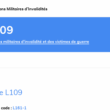
s Militaires d’Invalidités
109
militaires d'invalidité et des victimes de guerre
le L109
 code :
L161-1