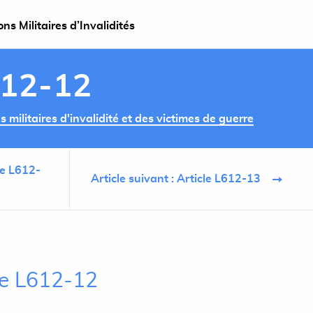
s Militaires d’Invalidités
612-12
militaires d'invalidité et des victimes de guerre
le L612-
Article suivant : Article L612-13
cle L612-12