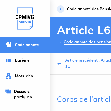
Code annoté des Pension
Retour à l’accueil du site
Article L
Code annoté des pensions 
Code annoté
Barême
Article précédent : Artic
11
Mots-clés
Dossiers
pratiques
Corps de l'arti