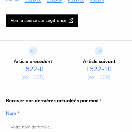
Cité par :
L522-10
L522-14
R522-10
R522-9
Voir la source sur Légifrance
Article précédent
Article suivant
L522-8
L522-10
(ex L505)
(ex L509)
Recevez nos dernières actualités par mail !
Nom *