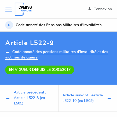
Connexion
Code annoté des Pensions Militaires d’Invalidités
Article L522-9
Code annoté des pensions militaires d'invalidité et des
victimes de guerre
EN VIGUEUR DEPUIS LE 01/01/2017
Article précédent :
Article suivant : Article
Article L522-8 (ex
L522-10 (ex L509)
L505)