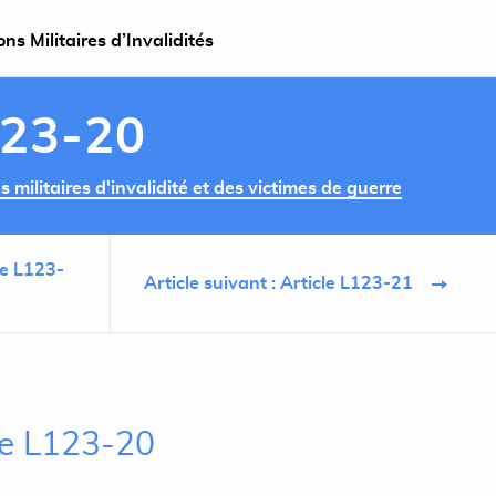
s Militaires d’Invalidités
123-20
militaires d'invalidité et des victimes de guerre
le L123-
Article suivant : Article L123-21
cle L123-20