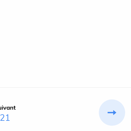
uivant
-21