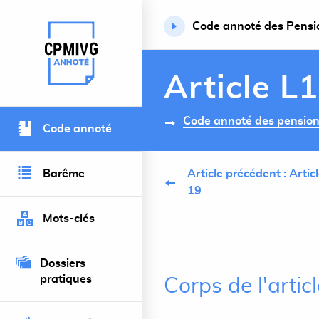
Code annoté des Pension
Retour à l’accueil du site
Article L
Code annoté des pensions 
Code annoté
Barême
Article précédent : Artic
19
Mots-clés
Dossiers
pratiques
Corps de l'arti