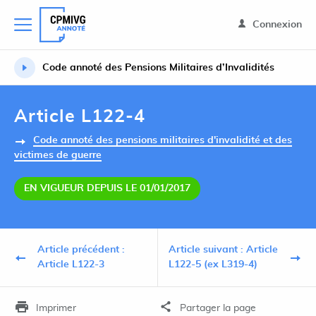
Connexion
Code annoté des Pensions Militaires d’Invalidités
Article L122-4
Code annoté des pensions militaires d'invalidité et des
victimes de guerre
EN VIGUEUR DEPUIS LE 01/01/2017
Article précédent :
Article suivant : Article
Article L122-3
L122-5 (ex L319-4)
Imprimer
Partager la page