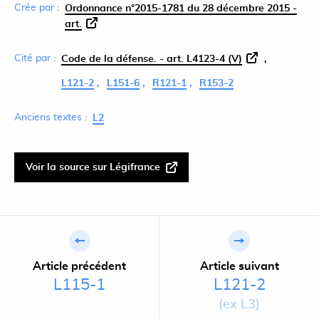
Crée par :
Ordonnance n°2015-1781 du 28 décembre 2015 -
art.
Cité par :
Code de la défense. - art. L4123-4 (V)
L121-2
L151-6
R121-1
R153-2
Anciens textes :
L2
Voir la source sur Légifrance
Article précédent
Article suivant
L115-1
L121-2
(ex L3)