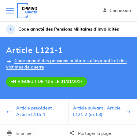
Connexion
Code annoté des Pensions Militaires d’Invalidités
Article L121-1
Code annoté des pensions militaires d'invalidité et des
victimes de guerre
EN VIGUEUR DEPUIS LE 01/01/2017
Article précédent :
Article suivant : Article
Article L115-1
L121-2 (ex L3)
Imprimer
Partager la page