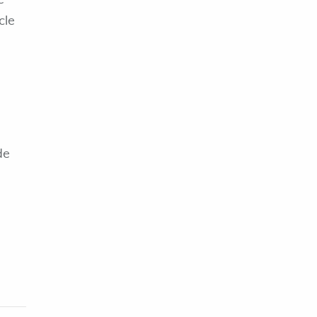
e
cle
de