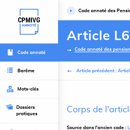
Code annoté des Pension
Retour à l’accueil du site
Article L
Code annoté des pensions 
Code annoté
Barême
Article précédent : Arti
Mots-clés
Dossiers
Corps de l'artic
pratiques
Source dans l'ancien code :