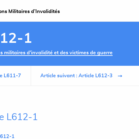
s Militaires d’Invalidités
612-1
militaires d'invalidité et des victimes de guerre
cle L611-7
Article suivant : Article L612-3
le L612-1
L612-1