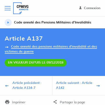
Connexion
Code annoté des Pensions Militaires d’Invalidités
Article A137
Code annoté des pensions militaires d'invalidité et des
victimes de guerre
EN VIGUEUR DEPUIS LE 09/12/2018
Article précédent :
Article suivant : Article
Article A134-7
A142
Imprimer
Partager la page