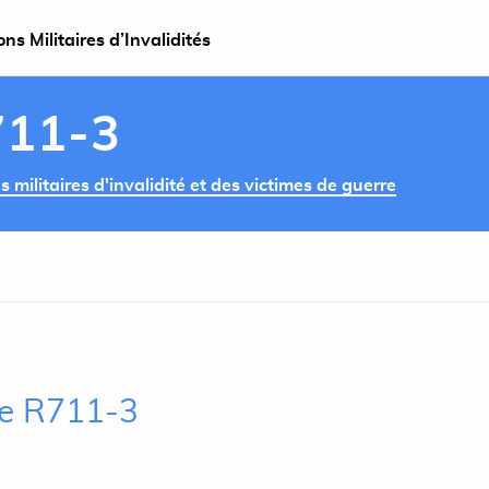
s Militaires d’Invalidités
711-3
militaires d'invalidité et des victimes de guerre
cle R711-3