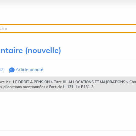
rche
ntaire (nouvelle)
32)
Article annoté
vre Ier : LE DROIT À PENSION > Titre III : ALLOCATIONS ET MAJORATIONS > Chapitr
ux allocations mentionnées à l'article L. 131-1 > R131-3