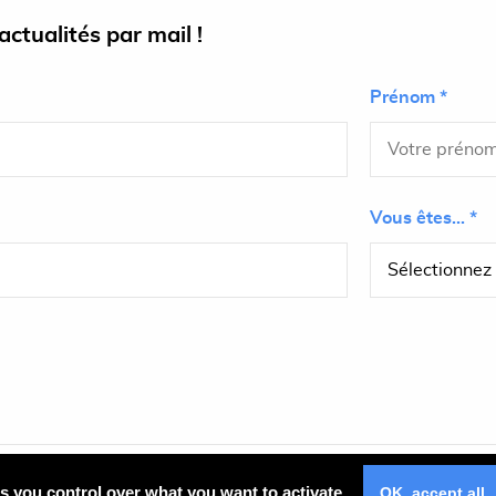
ctualités par mail !
Prénom *
Vous êtes... *
Plan du site
es you control over what you want to activate
OK, accept all