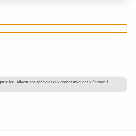
e Ier : Allocations spéciales aux grands invalides > Section 1 :