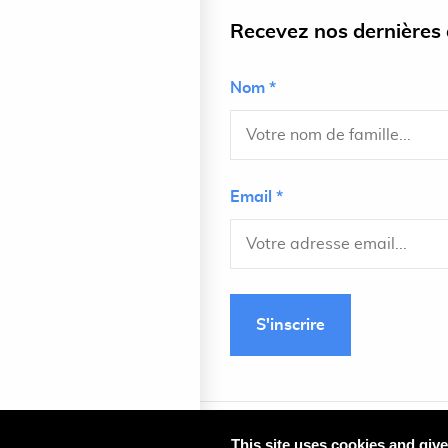
Recevez nos dernières a
Nom *
Email *
S'inscrire
This site uses cookies and giv