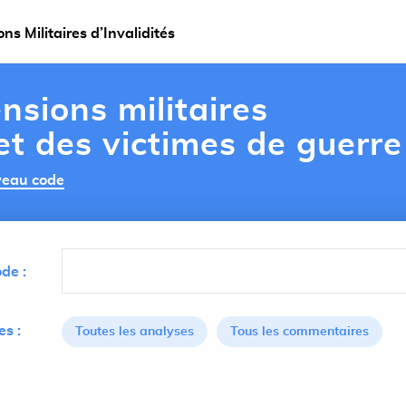
s Militaires d’Invalidités
nsions militaires
 et des victimes de guerre
uveau code
de :
s :
Toutes les analyses
Tous les commentaires