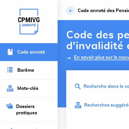
Code annoté des Pension
Retour à l’accueil du site
Code des pe
d'invalidité
Code annoté
En savoir plus sur le no
Barême
Recherche dans le co
Mots-clés
Recherches suggérée
Dossiers
pratiques