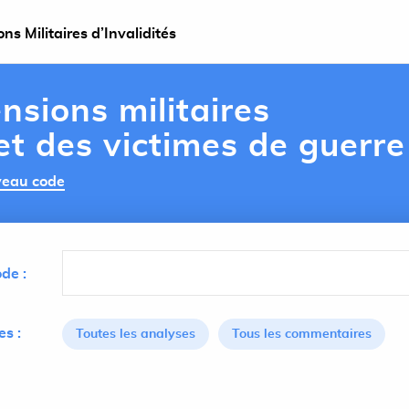
s Militaires d’Invalidités
nsions militaires
 et des victimes de guerre
uveau code
de :
s :
Toutes les analyses
Tous les commentaires