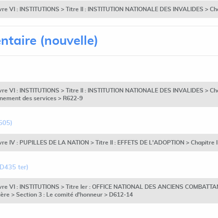
vre VI : INSTITUTIONS > Titre II : INSTITUTION NATIONALE DES INVALIDES > Chapi
ntaire (nouvelle)
vre VI : INSTITUTIONS > Titre II : INSTITUTION NATIONALE DES INVALIDES > Chapit
nnement des services > R622-9
505)
vre IV : PUPILLES DE LA NATION > Titre II : EFFETS DE L'ADOPTION > Chapitre II 
 D435 ter)
Livre VI : INSTITUTIONS > Titre Ier : OFFICE NATIONAL DES ANCIENS COMBATTAN
ière > Section 3 : Le comité d'honneur > D612-14