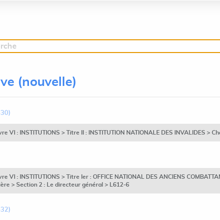
erche
ive (nouvelle)
530)
vre VI : INSTITUTIONS > Titre II : INSTITUTION NATIONALE DES INVALIDES > Chapi
Livre VI : INSTITUTIONS > Titre Ier : OFFICE NATIONAL DES ANCIENS COMBATTAN
ière > Section 2 : Le directeur général > L612-6
532)