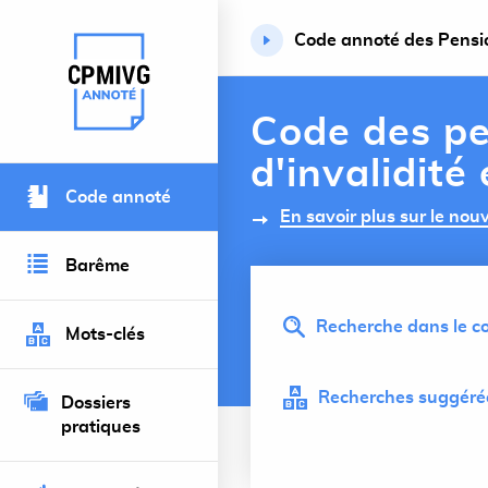
Code annoté des Pension
Retour à l’accueil du site
Code des pe
d'invalidité
Code annoté
En savoir plus sur le no
Barême
Recherche dans le co
Mots-clés
Recherches suggérée
Dossiers
pratiques