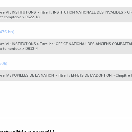
vre VI : INSTITUTIONS > Titre II : INSTITUTION NATIONALE DES INVALIDES > Chapit
 et comptable > R622-18
476 bis)
ivre VI : INSTITUTIONS > Titre Ier : OFFICE NATIONAL DES ANCIENS COMBATTANT
épartementaux > D613-4
506)
vre IV : PUPILLES DE LA NATION > Titre II : EFFETS DE L'ADOPTION > Chapitre II 