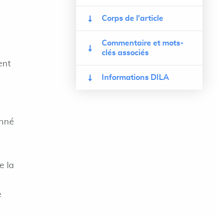
Corps de l'article
Commentaire et mots-
clés associés
ent
Informations DILA
onné
e la
e