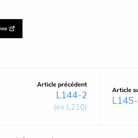
ance
Article précédent
Article s
L144-2
L145
(ex L210)