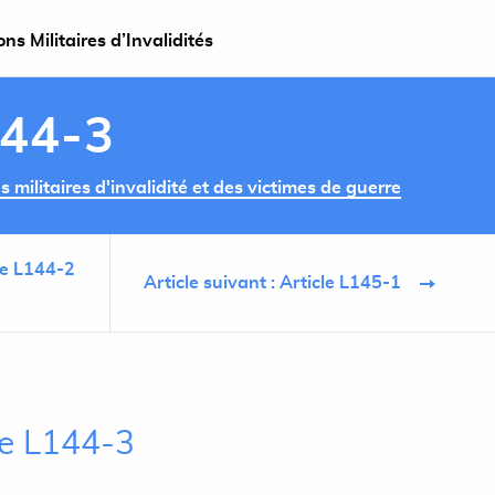
s Militaires d’Invalidités
144-3
militaires d'invalidité et des victimes de guerre
cle L144-2
Article suivant : Article L145-1
le L144-3