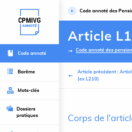
Code annoté des Pension
Retour à l’accueil du site
Article L
Code annoté des pensions 
Code annoté
Barême
Article précédent : Arti
(ex L210)
Mots-clés
Dossiers
pratiques
Corps de l'artic