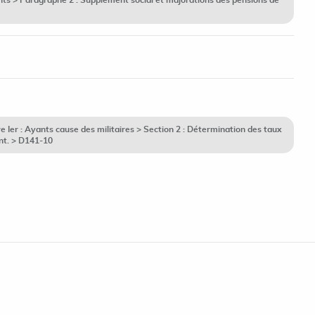
nts > Paragraphe 2 : Supplément social et majorations des pensions de
Ier : Ayants cause des militaires > Section 2 : Détermination des taux
ant. > D141-10