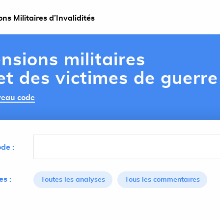
s Militaires d’Invalidités
nsions militaires
 et des victimes de guerre
uveau code
de :
s :
Toutes les analyses
Tous les commentaires