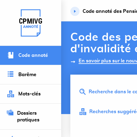
Code annoté des Pension
Retour à l’accueil du site
Code des pe
d'invalidité
Code annoté
En savoir plus sur le no
Barême
Recherche dans le co
Mots-clés
Recherches suggérée
Dossiers
pratiques