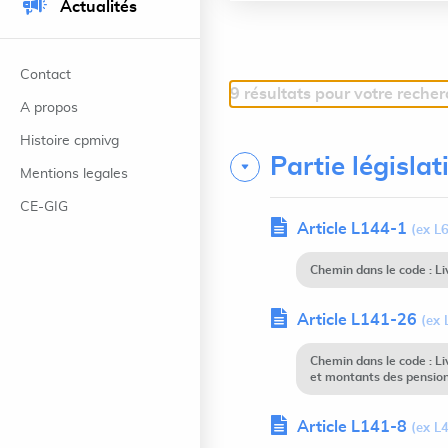
Actualités
Contact
9 résultats pour votre reche
A propos
Histoire cpmivg
Partie législat
Mentions legales
CE-GIG
Article L144-1
(ex L
Chemin dans le code : L
Article L141-26
(ex 
Chemin dans le code : L
et montants des pension
Article L141-8
(ex L