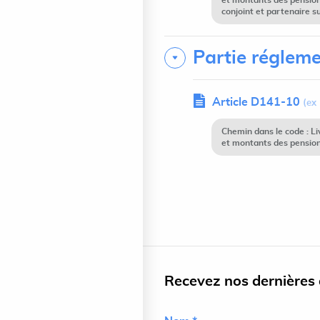
et montants des pension
conjoint et partenaire s
Partie régleme
Article D141-10
(ex
Chemin dans le code : L
et montants des pensions
Recevez nos dernières a