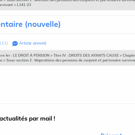
s > Sous-section 1 : Montant des pensions des conjoints et partenaires surviva
urvivant > L141-23
ntaire (nouvelle)
 L51)
Article annoté
ivre Ier : LE DROIT À PENSION > Titre IV : DROITS DES AYANTS CAUSE > Chapitre 
 > Sous-section 2 : Majorations des pensions de conjoint et partenaire surviv
ctualités par mail !