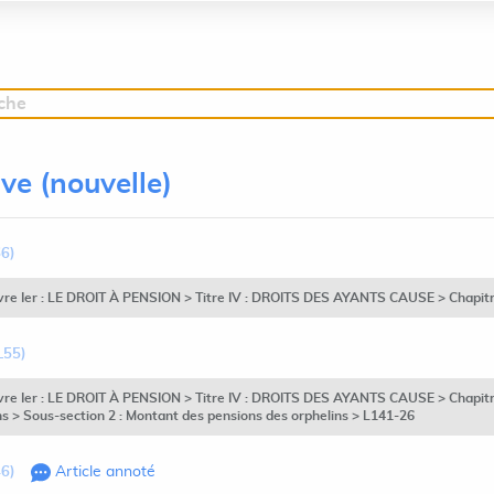
rche
ive (nouvelle)
66)
ivre Ier : LE DROIT À PENSION > Titre IV : DROITS DES AYANTS CAUSE > Chapitr
L55)
ivre Ier : LE DROIT À PENSION > Titre IV : DROITS DES AYANTS CAUSE > Chapitre 
s > Sous-section 2 : Montant des pensions des orphelins > L141-26
46)
Article annoté