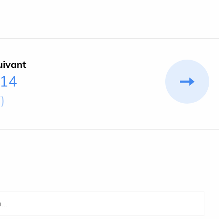
uivant
-14
)