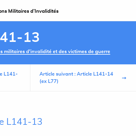
s Militaires d’Invalidités
141-13
militaires d'invalidité et des victimes de guerre
le L141-
Article suivant : Article L141-14
(ex L77)
cle L141-13