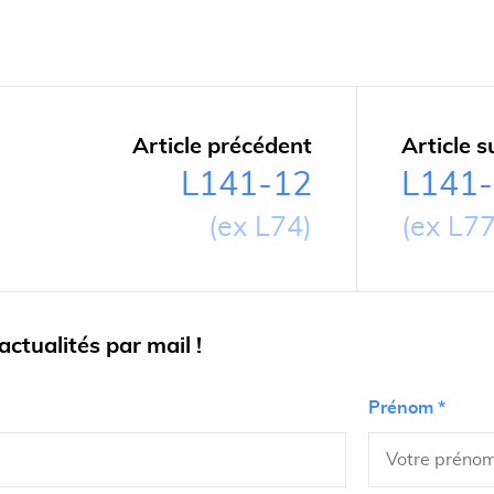
Article précédent
Article s
L141-12
L141
(ex L74)
(ex L77
ctualités par mail !
Prénom *