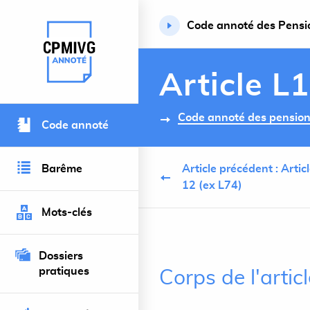
Code annoté des Pension
Retour à l’accueil du site
Article L
Code annoté des pensions 
Code annoté
Barême
Article précédent : Artic
12 (ex L74)
Mots-clés
Dossiers
pratiques
Corps de l'arti