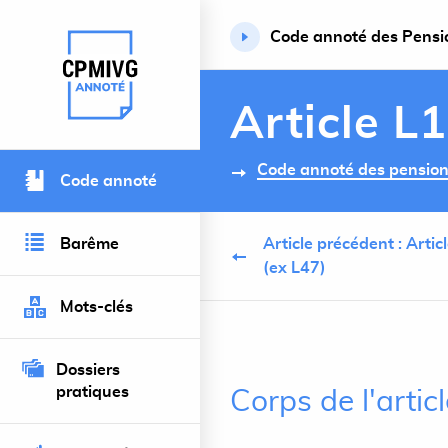
Code annoté des Pension
Retour à l’accueil du site
Article L
Code annoté des pensions 
Code annoté
Barême
Article précédent : Arti
(ex L47)
Mots-clés
Dossiers
pratiques
Corps de l'arti