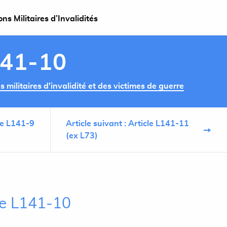
s Militaires d’Invalidités
141-10
militaires d'invalidité et des victimes de guerre
cle L141-9
Article suivant : Article L141-11
(ex L73)
cle L141-10