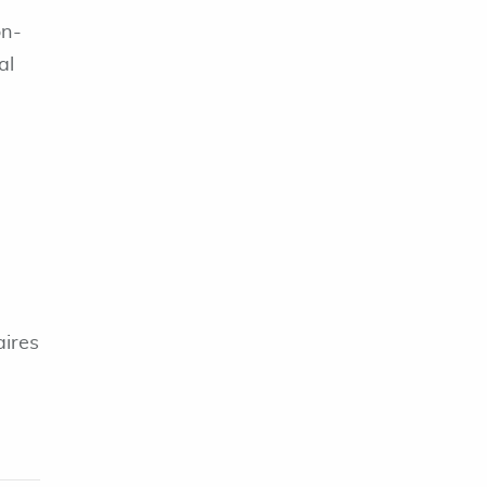
on-
al
aires