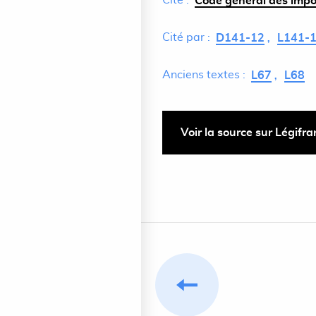
Cite :
Code général des impôt
Cité par :
D141-12
L141-
Anciens textes :
L67
L68
Voir la source sur Légifr