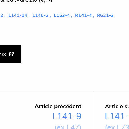
s, CGI. - art. 197 (V)
12
L141-14
L146-2
L153-4
R141-4
R621-3
ance
Article précédent
Article s
L141-9
L141
(ex L47)
(ex L73