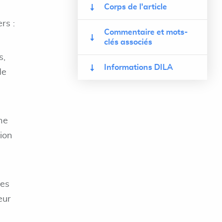
Corps de l'article
rs :
Commentaire et mots-
clés associés
s,
Informations DILA
de
ne
tion
des
eur