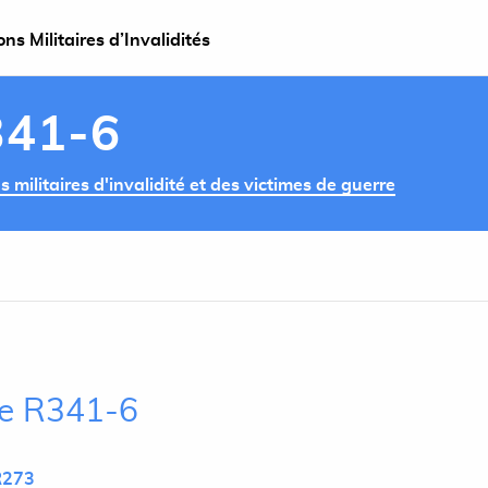
s Militaires d’Invalidités
341-6
militaires d'invalidité et des victimes de guerre
cle R341-6
R273