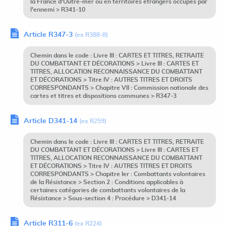
la France d'Outre-mer ou en territoires étrangers occupés par
l'ennemi > R341-10
Article R347-3
(ex R388-8)
Chemin dans le code : Livre III : CARTES ET TITRES, RETRAITE
DU COMBATTANT ET DÉCORATIONS > Livre III : CARTES ET
TITRES, ALLOCATION RECONNAISSANCE DU COMBATTANT
ET DÉCORATIONS > Titre IV : AUTRES TITRES ET DROITS
CORRESPONDANTS > Chapitre VII : Commission nationale des
cartes et titres et dispositions communes > R347-3
Article D341-14
(ex R259)
Chemin dans le code : Livre III : CARTES ET TITRES, RETRAITE
DU COMBATTANT ET DÉCORATIONS > Livre III : CARTES ET
TITRES, ALLOCATION RECONNAISSANCE DU COMBATTANT
ET DÉCORATIONS > Titre IV : AUTRES TITRES ET DROITS
CORRESPONDANTS > Chapitre Ier : Combattants volontaires
de la Résistance > Section 2 : Conditions applicables à
certaines catégories de combattants volontaires de la
Résistance > Sous-section 4 : Procédure > D341-14
Article R311-6
(ex R224)