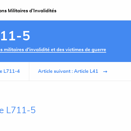
s Militaires d’Invalidités
711-5
militaires d'invalidité et des victimes de guerre
cle L711-4
Article suivant : Article L41
le L711-5