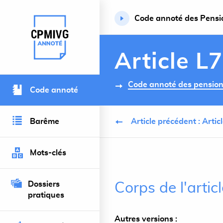
Code annoté des Pension
Retour à l’accueil du site
Article L
Code annoté des pensions 
Code annoté
Barême
Article précédent : Arti
Mots-clés
Dossiers
Corps de l'artic
pratiques
Autres versions :