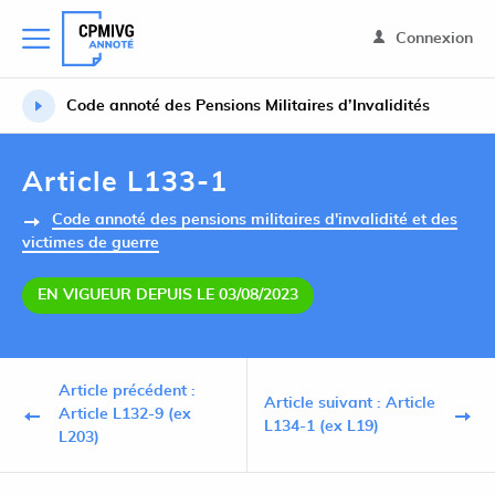
Connexion
Code annoté des Pensions Militaires d’Invalidités
Article L133-1
Code annoté des pensions militaires d'invalidité et des
victimes de guerre
EN VIGUEUR DEPUIS LE 03/08/2023
Article précédent :
Article suivant : Article
Article L132-9 (ex
L134-1 (ex L19)
L203)