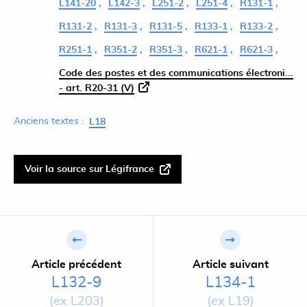
L141-20
L142-3
L251-2
L251-4
R131-1
R131-2
R131-3
R131-5
R133-1
R133-2
R251-1
R351-2
R351-3
R621-1
R621-3
Code des postes et des communications électroni...
- art. R20-31 (V)
Anciens textes :
L18
Voir la source sur Légifrance
Article précédent
Article suivant
L132-9
L134-1
(ex L203)
(ex L19)