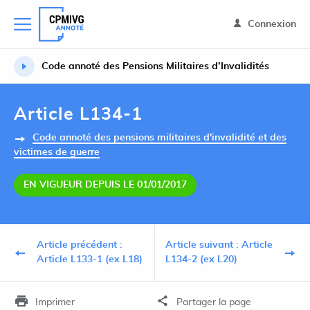
Connexion
Code annoté des Pensions Militaires d’Invalidités
Article L134-1
Code annoté des pensions militaires d'invalidité et des
victimes de guerre
EN VIGUEUR DEPUIS LE 01/01/2017
Article précédent :
Article suivant : Article
Article L133-1 (ex L18)
L134-2 (ex L20)
Imprimer
Partager la page