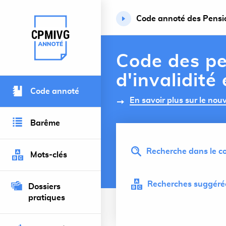
Code annoté des Pension
Retour à l’accueil du site
Code des pe
d'invalidité
Code annoté
En savoir plus sur le no
Barême
Recherche dans le co
Mots-clés
Recherches suggérée
Dossiers
pratiques