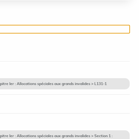
re Ier : Allocations spéciales aux grands invalides > L131-1
e Ier : Allocations spéciales aux grands invalides > Section 1 :