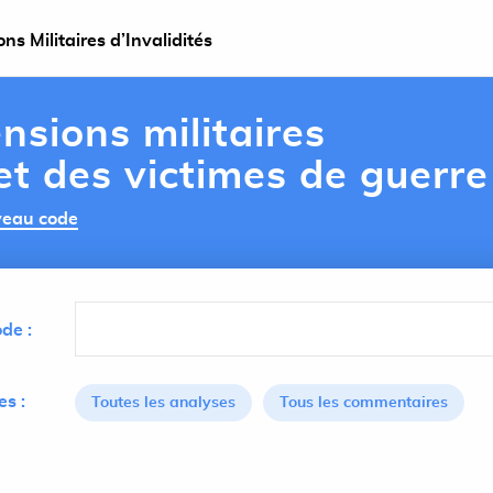
s Militaires d’Invalidités
nsions militaires
 et des victimes de guerre
uveau code
de :
s :
Toutes les analyses
Tous les commentaires