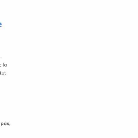
e
-
e la
tut
 pas,