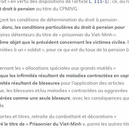
it » en vertu des dispositions de l’article
L. 111-1
) ; ce, au 
t droit à pension
au titre du CPMIVG.
çant les conditions de détermination du droit à pension :
donc, les conditions particulières du droit à pension pour
ires détenteurs du titre de « prisonnier du Viet-Minh ».
ême objet que le précédent concernant les victimes civiles.
I
milées à un « soldat », pour ce qui est du taux de la pension (c
cernant les « allocations spéciales aux grands mutilés »
que les infirmités résultant de maladies contractées en capt
mités résultant de blessures
pour l’application des articles
ue, les blessures et/ou maladies « contractées ou aggravées
érées comme une seule blessure
, avec les conséquences qu
de.
Cartes et titres, retraite du combattant et décorations »
é le titre de « Prisonnier du Viet-Minh »
, parmi les autres tit