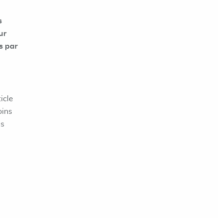
s
ur
s par
icle
oins
es