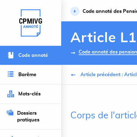
Code annoté des Pension
Retour à l’accueil du site
Article L
Code annoté des pensions 
Code annoté
Barême
Article précédent : Arti
Mots-clés
Dossiers
Corps de l'artic
pratiques