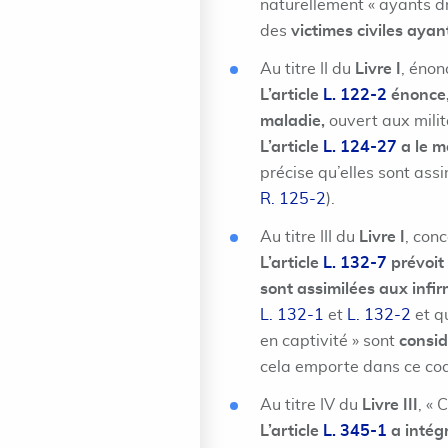
naturellement « ayants dro
des
victimes civiles ayan
Au titre II du
Livre I
, énon
L’article
L. 122-2
énonce, 
maladie,
ouvert aux milita
L’article
L. 124-27
a le m
précise qu’elles sont assi
R. 125-2
).
Au titre III du
Livre I
, con
L’article
L. 132-7
prévoit 
sont assimilées aux infir
L. 132-1
et
L. 132-2
et q
en captivité » sont
consid
cela emporte dans ce co
Au titre IV du
Livre III
, « 
L’article
L. 345-1
a intégr