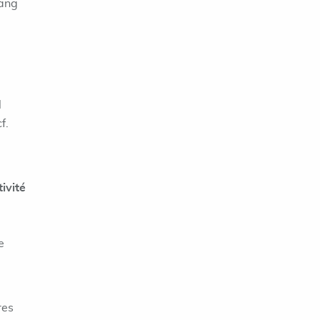
rang
l
f.
ivité
e
res