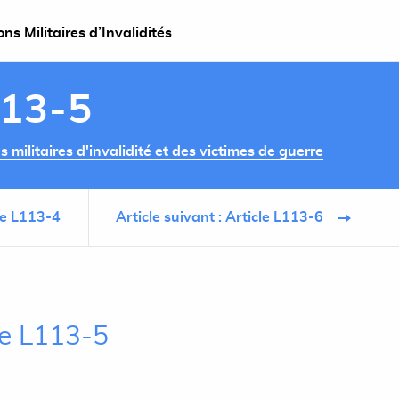
s Militaires d’Invalidités
113-5
militaires d'invalidité et des victimes de guerre
cle L113-4
Article suivant : Article L113-6
le L113-5