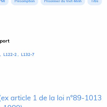
PMI
Présomption
Prisonnier du Viet-Minh
Titre
pport
L122-2
L132-7
ex article 1 de la loi n°89-1013