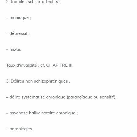
2. troubles schizo-affectifs :
– maniaque ;
– dépressif ;
– mixte.
Taux d'invalidité : cf. CHAPITRE III.
3. Délires non schizophréniques :
– délire systématisé chronique (paranoïaque ou sensitif) ;
– psychose hallucinatoire chronique ;
– paraplégies.