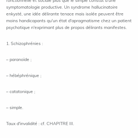
fonctionnelle et sociale plus que le simple constat d'une
symptomatologie productive. Un syndrome hallucinatoire
enkysté, une idée délirante tenace mais isolée peuvent être
moins handicapants qu'un état d'apragmatisme chez un patient
psychotique n'exprimant plus de propos délirants manifestes.
1. Schizophrénies :
– paranoïde ;
– hébéphrénique ;
– catatonique ;
– simple.
Taux d'invalidité : cf. CHAPITRE III.