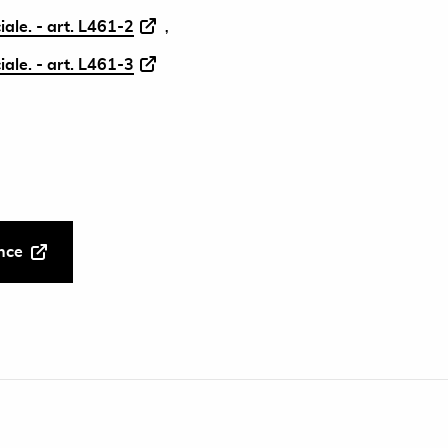
iale. - art. L461-2
iale. - art. L461-3
ance