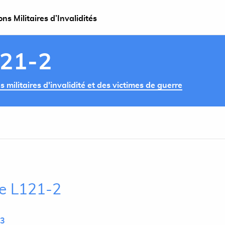
s Militaires d’Invalidités
121-2
militaires d'invalidité et des victimes de guerre
le L121-2
L3