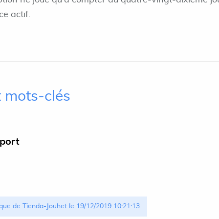
ption ne joue qu'à compter du quatre-vingt-dixième jo
e actif.
 mots-clés
pport
que de Tienda-Jouhet le 19/12/2019 10:21:13