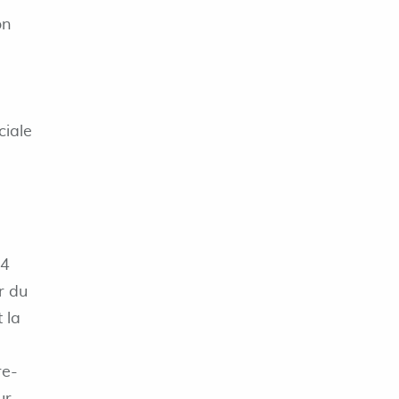
on
ciale
-4
r du
 la
re-