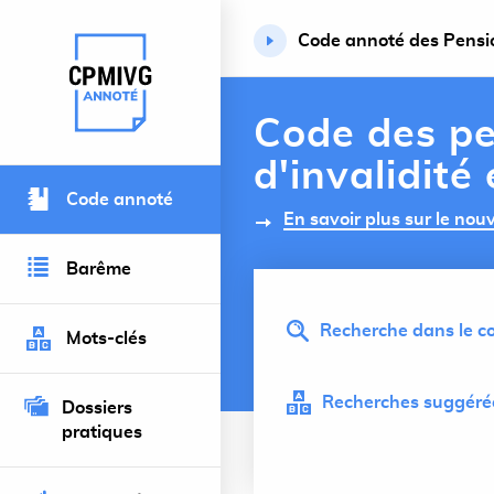
Code annoté des Pension
Retour à l’accueil du site
Code des pe
d'invalidité
Code annoté
En savoir plus sur le no
Barême
Recherche dans le co
Mots-clés
Recherches suggérée
Dossiers
pratiques