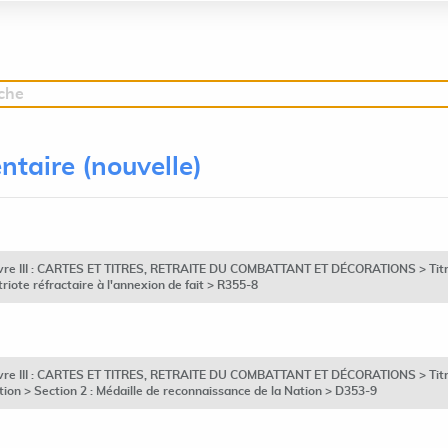
rche
ntaire (nouvelle)
ivre III : CARTES ET TITRES, RETRAITE DU COMBATTANT ET DÉCORATIONS > Titre
triote réfractaire à l'annexion de fait > R355-8
ivre III : CARTES ET TITRES, RETRAITE DU COMBATTANT ET DÉCORATIONS > Titre 
ion > Section 2 : Médaille de reconnaissance de la Nation > D353-9