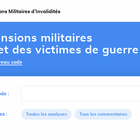
s Militaires d’Invalidités
nsions militaires
 et des victimes de guerre
uveau code
de :
s :
Toutes les analyses
Tous les commentaires