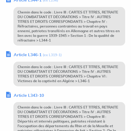
Article L344-1
(ex L296)
Chemin dans le code : Livre III : CARTES ET TITRES, RETRAITE
DU COMBATTANT ET DÉCORATIONS > Titre IV : AUTRES
TITRES ET DROITS CORRESPONDANTS > Chapitre IV :
Réfractaires, personnes contraintes au travail en pays
ennemi, patriotes transférés en Allemagne et autres titres en
lien avec la guerre 1939-1945 > Section 1 : De la qualité de
réfractaire > L344-1
Article L346-1
(ex L319-1)
Chemin dans le code : Livre III : CARTES ET TITRES, RETRAITE
DU COMBATTANT ET DÉCORATIONS > Titre IV : AUTRES
TITRES ET DROITS CORRESPONDANTS > Chapitre VI :
Victimes de la captivité en Algérie > L346-1
Article L343-10
Chemin dans le code : Livre III : CARTES ET TITRES, RETRAITE
DU COMBATTANT ET DÉCORATIONS > Titre IV : AUTRES
TITRES ET DROITS CORRESPONDANTS > Chapitre III :
Déportés et internés politiques, patriotes résistant à
l'occupation des départements du Rhin et de la Moselle et
patriotes réfractaires à l'annexion de fait > Section 2 : De la