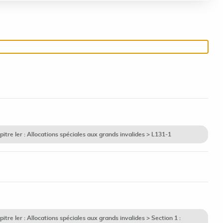
re Ier : Allocations spéciales aux grands invalides > L131-1
e Ier : Allocations spéciales aux grands invalides > Section 1 :