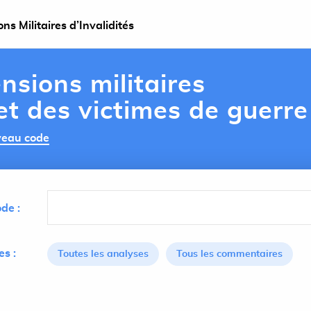
s Militaires d’Invalidités
nsions militaires
 et des victimes de guerre
uveau code
de :
s :
Toutes les analyses
Tous les commentaires