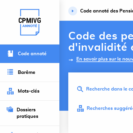
Code annoté des Pension
Retour à l’accueil du site
Code des pe
d'invalidité
Code annoté
En savoir plus sur le no
Barême
Recherche dans le co
Mots-clés
Recherches suggérée
Dossiers
pratiques