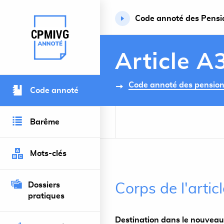
Code annoté des Pension
Retour à l’accueil du site
Article A
Code annoté des pensions 
Code annoté
Barême
Mots-clés
Dossiers
Corps de l'artic
pratiques
Destination dans le nouveau