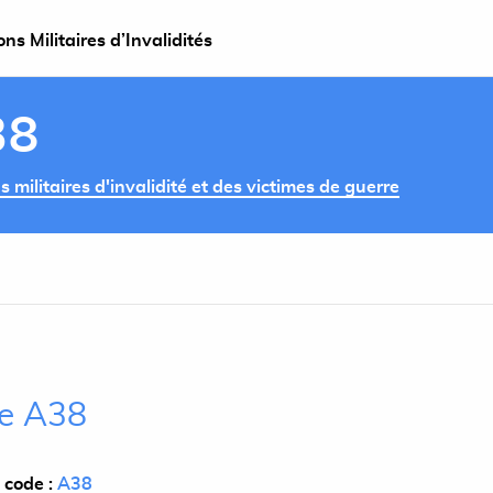
s Militaires d’Invalidités
38
militaires d'invalidité et des victimes de guerre
le A38
 code :
A38