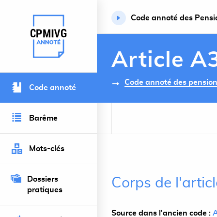
Code annoté des Pension
Retour à l’accueil du site
Article A
Code annoté des pensions 
Code annoté
Barême
Mots-clés
Dossiers
Corps de l'artic
pratiques
Source dans l'ancien code :