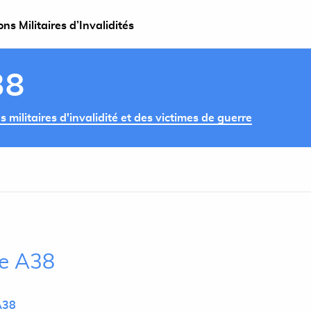
s Militaires d’Invalidités
38
militaires d'invalidité et des victimes de guerre
le A38
A38