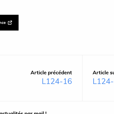
ance
Article précédent
Article s
L124-16
L124
ctualités par mail !