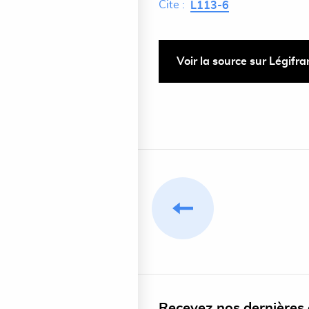
Cite :
L113-6
Voir la source sur Légifr
Recevez nos dernières a