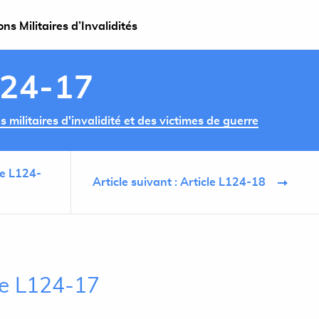
s Militaires d’Invalidités
124-17
militaires d'invalidité et des victimes de guerre
le L124-
Article suivant : Article L124-18
cle L124-17