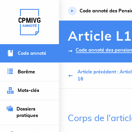
Code annoté des Pension
Retour à l’accueil du site
Article L
Code annoté des pensions 
Code annoté
Barême
Article précédent : Artic
16
Mots-clés
Dossiers
pratiques
Corps de l'arti