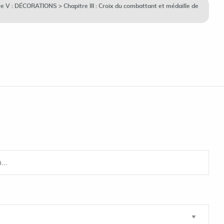
V : DÉCORATIONS > Chapitre III : Croix du combattant et médaille de