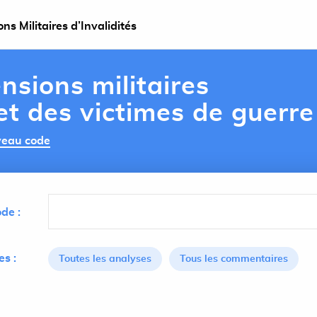
s Militaires d’Invalidités
nsions militaires
 et des victimes de guerre
uveau code
de :
s :
Toutes les analyses
Tous les commentaires