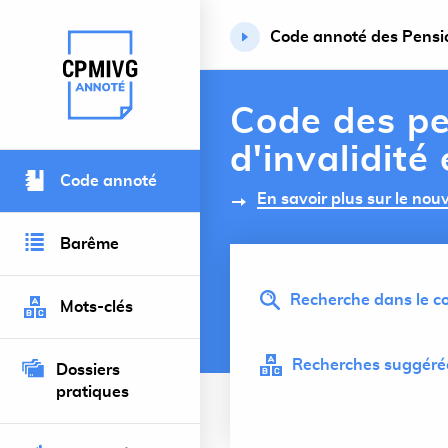
Code annoté des Pension
Retour à l’accueil du site
Code des pe
d'invalidité
Code annoté
En savoir plus sur le no
Barême
Recherche dans le co
Mots-clés
Recherches suggérée
Dossiers
pratiques